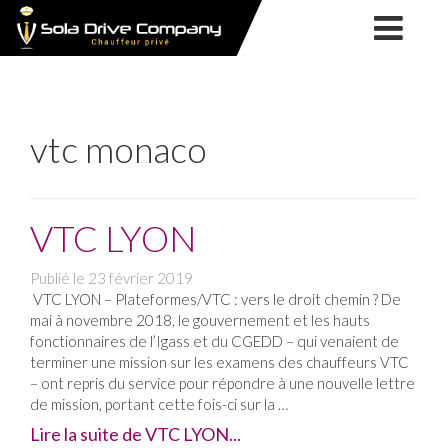
SOLA
NOS
DRIVE
SERVICES
COMPANY
NOTRE
SOCIÉTÉ
VTC
NOS
vtc monaco
CHAUFFEUR
SERVICES
TAXI
FORMATION
PRIVÉ
TPMR
TPMR
MARIAGE
VTC LYON
ACTUALITÉS
LYON
Publié le
23 février 2019
CONTACT
VTC LYON – Plateformes/VTC : vers le droit chemin ? De
&
mai à novembre 2018, le gouvernement et les hauts
fonctionnaires de l’Igass et du CGEDD – qui venaient de
RÉSERVATION
terminer une mission sur les examens des chauffeurs VTC
– ont repris du service pour répondre à une nouvelle lettre
de mission, portant cette fois-ci sur la …
Lire la suite de VTC LYON...