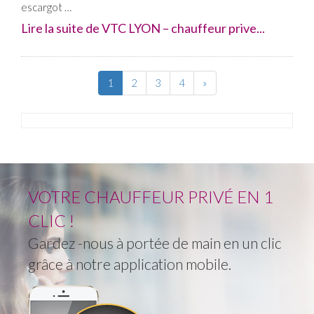
escargot …
Lire la suite de VTC LYON – chauffeur prive...
1
2
3
4
»
VOTRE CHAUFFEUR PRIVÉ EN 1
CLIC !
Gardez -nous à portée de main en un clic
grâce à notre application mobile.