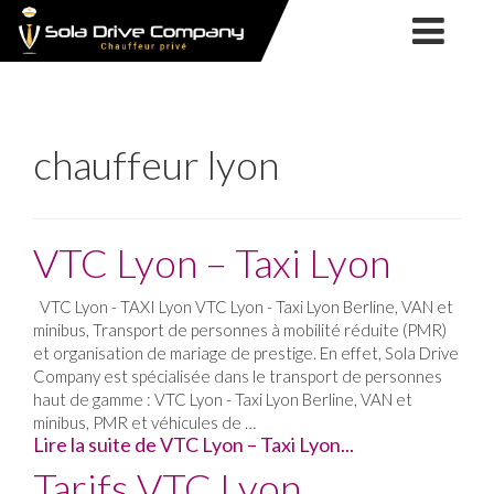
SOLA
NOS
DRIVE
SERVICES
COMPANY
NOTRE
SOCIÉTÉ
VTC
NOS
chauffeur lyon
CHAUFFEUR
SERVICES
TAXI
FORMATION
PRIVÉ
TPMR
TPMR
MARIAGE
VTC Lyon – Taxi Lyon
ACTUALITÉS
LYON
VTC Lyon - TAXI Lyon VTC Lyon - Taxi Lyon Berline, VAN et
CONTACT
minibus, Transport de personnes à mobilité réduite (PMR)
&
et organisation de mariage de prestige. En effet, Sola Drive
Company est spécialisée dans le transport de personnes
RÉSERVATION
haut de gamme : VTC Lyon - Taxi Lyon Berline, VAN et
minibus, PMR et véhicules de …
Lire la suite de VTC Lyon – Taxi Lyon...
Tarifs VTC Lyon