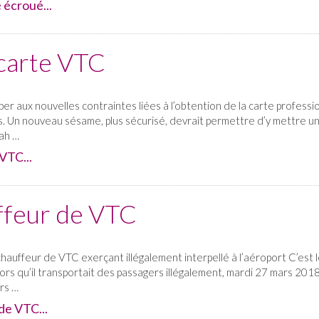
 écroué...
carte VTC
 aux nouvelles contraintes liées à l’obtention de la carte professio
es. Un nouveau sésame, plus sécurisé, devrait permettre d’y mettre un
yah …
VTC...
ffeur de VTC
uffeur de VTC exerçant illégalement interpellé à l’aéroport C’est l
lors qu’il transportait des passagers illégalement, mardi 27 mars 201
rs …
de VTC...