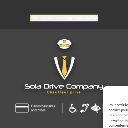
Découvrez nos témoignages clients
Pour offrir 
cookies pour
ces technolo
navigation ou
consentement