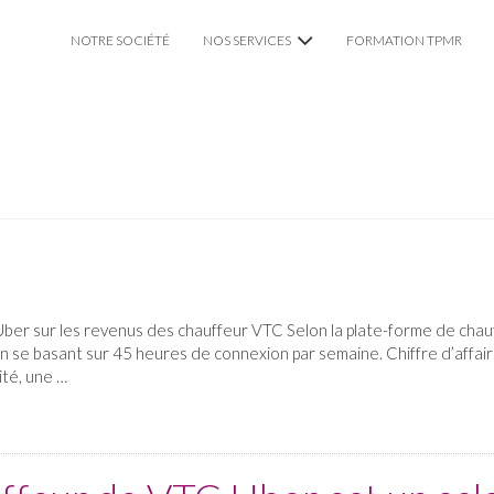
NOTRE SOCIÉTÉ
NOS SERVICES
FORMATION TPMR
VTC CHAUFFEUR PRIVÉ
TAXI TPMR LYON
MARIAGE
’Uber sur les revenus des chauffeur VTC Selon la plate-forme de cha
n se basant sur 45 heures de connexion par semaine. Chiffre d’affaire
ité, une …