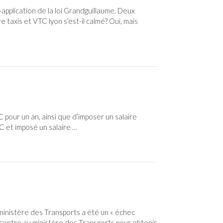
application de la loi Grandguillaume. Deux
e taxis et VTC lyon s’est-il calmé? Oui, mais
pour un an, ainsi que d’imposer un salaire
C et imposé un salaire …
ministère des Transports a été un « échec
contre au ministère des Transports pour obtenir