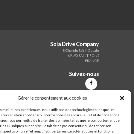
Sola Drive Company
8 Chemin Saint-Gobain
69190 SAINT-FONS
FRANCE
Suivez-nous
Gérer le consentement aux cookies
Laisser un avis
les meilleures expériences, nous utilisons des technologies telles que les
 stocker et/ou accéder aux informations des appareils. Le fait de consentir à
gies nous permettra de traiter des données telles que le comportement de
 les ID uniques sur ce site. Le fait de ne pas consentir ou de retirer son
 peut avoir un effet négatif sur certaines caractéristiques et fonctions.