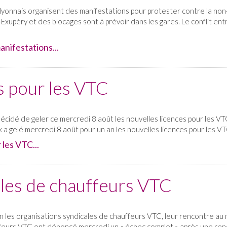
lyonnais organisent des manifestations pour protester contre la non-
-Exupéry et des blocages sont à prévoir dans les gares. Le conflit entr
anifestations...
 pour les VTC
idé de geler ce mercredi 8 août les nouvelles licences pour les VTC 
k a gelé mercredi 8 août pour un an les nouvelles licences pour les VT
 les VTC...
les de chauffeurs VTC
les organisations syndicales de chauffeurs VTC, leur rencontre au 
uffeurs VTC ont dénoncé mercredi un « échec complet » après une ren