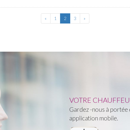
«
1
2
3
»
VOTRE CHAUFFEUR 
Gardez -nous à portée d
application mobile.