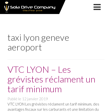
SOLA
NOS
DRIVE
SERVICES
COMPANY
NOTRE
SOCIÉTÉ
VTC
NOS
taxi lyon geneve
CHAUFFEUR
SERVICES
TAXI
aeroport
FORMATION
PRIVÉ
TPMR
TPMR
MARIAGE
ACTUALITÉS
LYON
VTC LYON – Les
CONTACT
grévistes réclament un
&
tarif minimum
RÉSERVATION
Publié le
12 janvier 2019
VTC LYON Les grévistes réclament un tarif minimum, des
avantages fiscaux sur les carburants et une limitation du