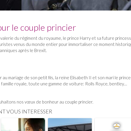
r le couple princier
cavalerie du régiment du royaume, le prince Harry et sa future princ
touristes venus du monde entier pour immortaliser ce moment historiq
anniques après le Brexit.
 au mariage de son petit fils, la reine Elisabeth II et son mari le prin
la famille royale, toute une gamme de voiture: Rolls Royce, bentley…
ouhaitons nos vœux de bonheur au couple princier.
NT VOUS INTERESSER