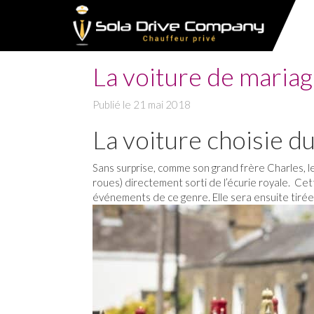
La voiture de maria
Publié le
21 mai 2018
La voiture choisie d
Sans surprise, comme son grand frère Charles, le
roues) directement sorti de l’écurie royale. Cett
événements de ce genre. Elle sera ensuite tirée