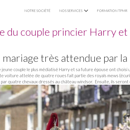
NOTRE SOCIÉTÉ
NOS SERVICES
FORMATION TPMR
ge du couple princier Harry e
VTC CHAUFFEUR PRIVÉ
TAXI TPMR LYON
u mariage très attendue par la
MARIAGE
 jeune couple le plus médiatisé Harry et sa future épouse ont choisi 
e voiture attelée de quatre roues fait partie des royals mews (écurie
 par quatre chevaux dressés au château windsor. Ensuite, ils seront