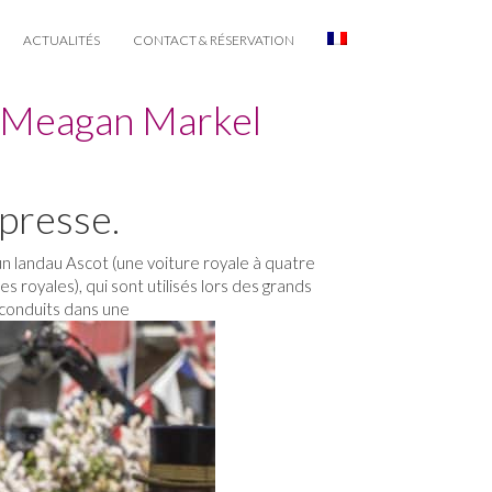
ACTUALITÉS
CONTACT & RÉSERVATION
t Meagan Markel
 presse.
un landau Ascot (une voiture royale à quatre
s royales), qui sont utilisés lors des grands
 conduits dans une